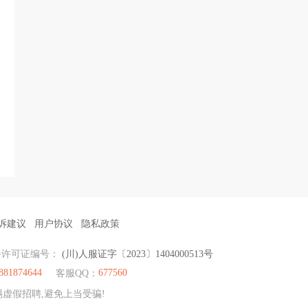
诉建议
用户协议
隐私政策
务许可证编号：
(川)人服证字〔2023〕1404000513号
881874644
677560
客服QQ：
虚假招聘,避免上当受骗!