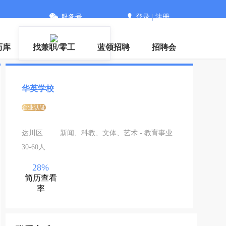
服务号
登录
|
注册
下载
历库
找兼职/零工
蓝领招聘
招聘会
华英学校
企业认证
达川区
新闻、科教、文体、艺术 - 教育事业
30-60人
28%
简历查看
率