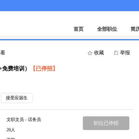
APP
首页
全部职位
简
查看
收藏
举报
+免费培训）
【已停招】
接受应届生
文职文员 - 话务员
职位已停招
20人