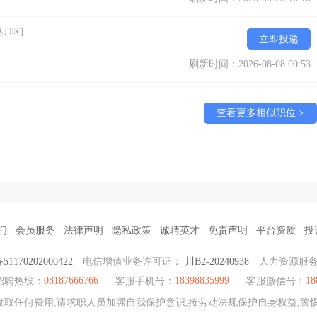
达川区]
立即投递
刷新时间：2026-08-08 00:53
查看更多相似职位 >
们
会员服务
法律声明
隐私政策
诚聘英才
免责声明
平台资质
投
170202000422
电信增值业务许可证：
川B2-20240938
人力资源服
08187666766
18398835999
18
招聘热线：
客服手机号：
客服微信号：
取任何费用,请求职人员加强自我保护意识,按劳动法规保护自身权益,警惕