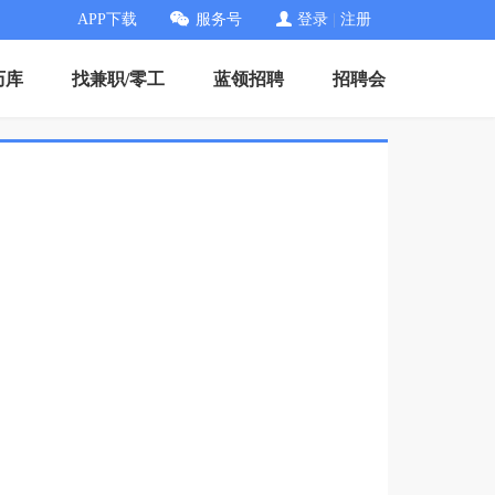
APP下载
服务号
登录
|
注册
历库
找兼职/零工
蓝领招聘
招聘会