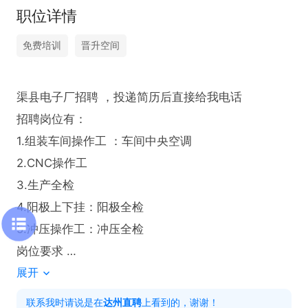
职位详情
免费培训
晋升空间
渠县电子厂招聘 ，投递简历后直接给我电话

招聘岗位有：

1.组装车间操作工 ：车间中央空调 

2.CNC操作工 

3.生产全检

4.阳极上下挂：阳极全检

5.冲压操作工：冲压全检

岗位要求 

展开
1.能吃苦耐劳 全检要求视力正常      

综合工资：4000-5500   

联系我时请说是在
达州直聘
上看到的，谢谢！