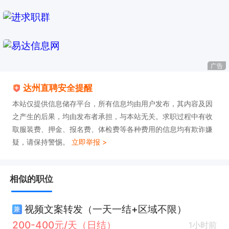
（当月打卡满26天即可领取）

新人专属满勤奖：新员工打卡满26天，额外一次性奖
励100元

广告
厂区工作轻松、环境干净，岗位稳定不拖欠薪资，就
达州直聘安全提醒
近上班顾家赚钱两不误！
本站仅提供信息储存平台，所有信息均由用户发布，其内容及因
之产生的后果，均由发布者承担，与本站无关。求职过程中有收
取服装费、押金、报名费、体检费等各种费用的信息均有欺诈嫌
疑，请保持警惕。
立即举报 >
相似的职位
视频文案转发（一天一结+区域不限）
兼
200-400元/天（日结）
1小时前