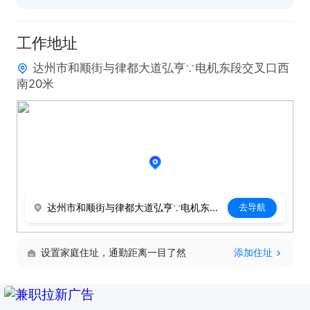
福利待遇：生日补贴

次月底发上个月工资 做满10天 可预支工资          

工作地址
提供吃住，每天四餐只需10元餐费 

达州市和顺街与律都大道弘亨∵电机东段交叉口西
宿舍提供：空调 热水器 4-6人间  水电费平摊

南20米
薪资白班13/小时，夜班14/小时

生日福利：长期工生日领100元红包（按身份证日期
发放）

达州市和顺街与律都大道弘亨∵电机东段交叉口西南20米
交通补贴：入职满2个月一次性发！渠县本地100元，
去导航
外地返乡/入职直接200元

老带新奖励：推荐工友打卡满26天，立赚200元一次
设置家庭住址，通勤距离一目了然
添加住址
性奖励

8-9月高温补贴：白班每月200元、夜班每月100元