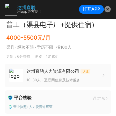
达州直聘
打开APP
用app更方便！
普工（渠县电子厂+提供住宿）
4000-5500元/月
渠县
经验不限
学历不限
招100人
更新：6分钟前
浏览：1319次
达州直聘人力资源有限公司
认证
10-30人
互联网信息及技术服务
平台核验
通过1项
营业执照+人力资源许可证