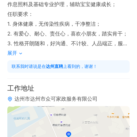
作息照料及基础专业护理，辅助宝宝健康成长；

任职要求：

1. 身体健康，无传染性疾病，干净整洁； 

2. 有爱心、耐心、责任心，喜欢小朋友，踏实肯干；

3. 性格开朗随和，好沟通、不计较、人品端正，服从
展开
安排；  

4. 无经验可培训上岗，有育儿经验、持证者优先，薪
联系我时请说是在
达州直聘
上看到的，谢谢！
资更高。

薪资待遇：

工作地址
月薪 4000–9000元，根据经验、证书、能力面议，不
达州市达州市众可家政服务有限公司
压工资、准时发放。

工作福利 ：

住家单：包吃包住 
