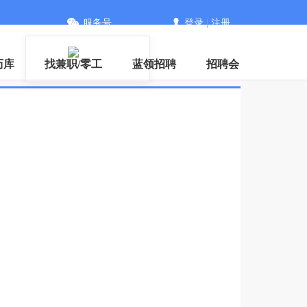
服务号
登录
|
注册
下载
历库
找兼职/零工
蓝领招聘
招聘会