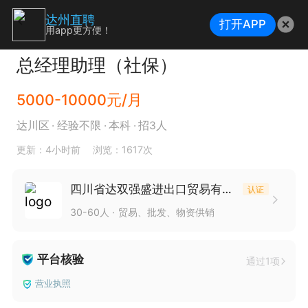
达州直聘
打开APP
用app更方便！
总经理助理（社保）
5000-10000元/月
达川区
经验不限
本科
招3人
更新：4小时前
浏览：1617次
四川省达双强盛进出口贸易有限公司
认证
30-60人
贸易、批发、物资供销
平台核验
通过1项
营业执照