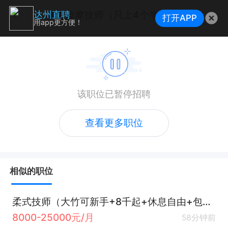
修脚按摩技师（只上4个半小时+熟手优先+时间灵活）
达州直聘
打开APP
用app更方便！
该职位已暂停招聘
查看更多职位
相似的职位
柔式技师（大竹可新手+8千起+休息自由+包吃住）
8000-25000元/月
58分钟前