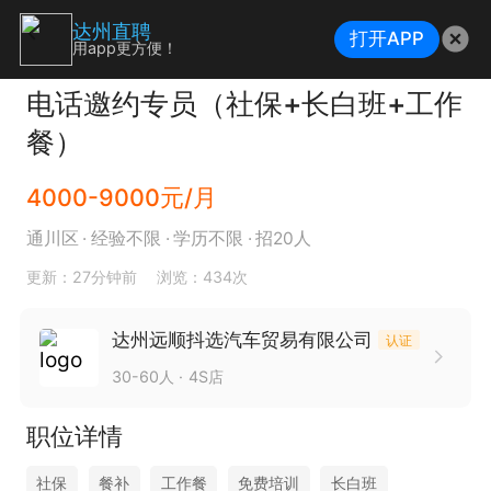
达州直聘
打开APP
用app更方便！
电话邀约专员（社保+长白班+工作
餐）
4000-9000元/月
通川区
经验不限
学历不限
招20人
更新：27分钟前
浏览：434次
达州远顺抖选汽车贸易有限公司
认证
30-60人
4S店
职位详情
社保
餐补
工作餐
免费培训
长白班