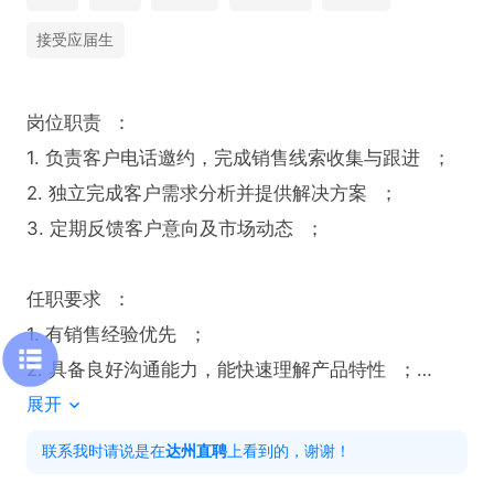
接受应届生
岗位职责  ：

1. 负责客户电话邀约，完成销售线索收集与跟进  ；

2. 独立完成客户需求分析并提供解决方案  ；

3. 定期反馈客户意向及市场动态  ；

任职要求  ：

1. 有销售经验优先  ；

2. 具备良好沟通能力，能快速理解产品特性  ；

展开
3. 熟悉电话沟通流程，具备较强抗压能力 。 

联系我时请说是在
达州直聘
上看到的，谢谢！
工作时间  ：
