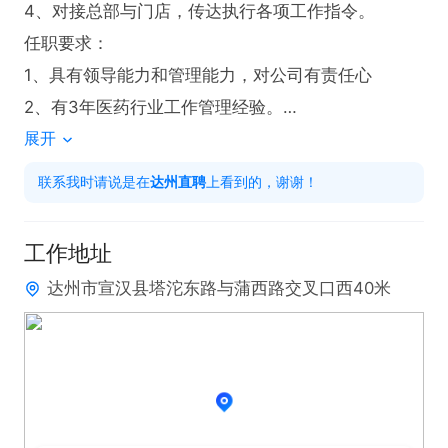
4、对接总部与门店，传达执行各项工作指令。

任职要求：

1、具有领导能力和管理能力，对公司有责任心

2、有3年医药行业工作管理经验。

展开
工作时间：早8~中午12点，下午2点~6点，周末休息

福利待遇：4500-8000，有社保、节假日福利、绩效
联系我时请说是在
达州直聘
上看到的，谢谢！
奖励、培训、职薪晋升
工作地址
达州市宣汉县塔沱东路与蒲西路交叉口西40米