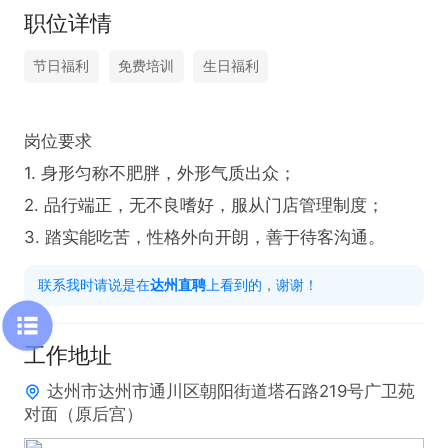
职位详情
节日福利
免费培训
生日福利
岗位要求

1. 身形匀称不肥胖，外形气质出众；

​2. 品行端正，无不良嗜好，服从门店管理制度；

​3. 踏实能吃苦，性格外向开朗，善于待客沟通。
联系我时请说是在
达州直聘
上看到的，谢谢！
工作地址
达州市达州市通川区朝阳街道塔石路219号广卫苑
对面（原后宫）