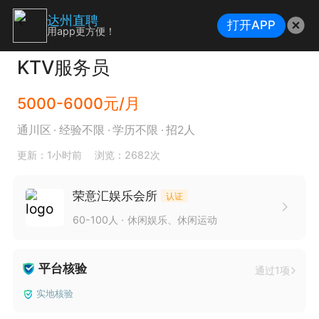
达州直聘
打开APP
用app更方便！
KTV服务员
5000-6000元/月
通川区
经验不限
学历不限
招2人
更新：1小时前
浏览：2682次
荣意汇娱乐会所
认证
60-100人
休闲娱乐、休闲运动
平台核验
通过1项
实地核验