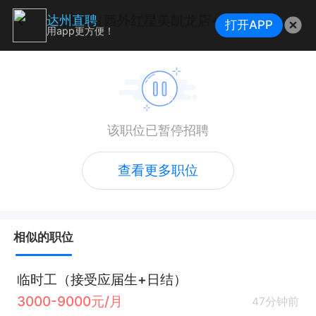
店员（西外红星美凯龙店+早9晚6+五险）
达州直聘
打开APP
用app更方便！
该职位已暂停招聘
查看更多职位
相似的职位
临时工（接受应届生+日结）
3000-9000元/月
47分钟前