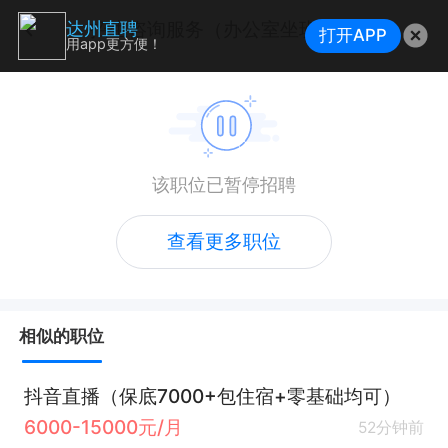
招生咨询服务（办公室坐班+带薪带教+可兼任）
达州直聘
打开APP
用app更方便！
该职位已暂停招聘
查看更多职位
相似的职位
抖音直播（保底7000+包住宿+零基础均可）
6000-15000元/月
52分钟前