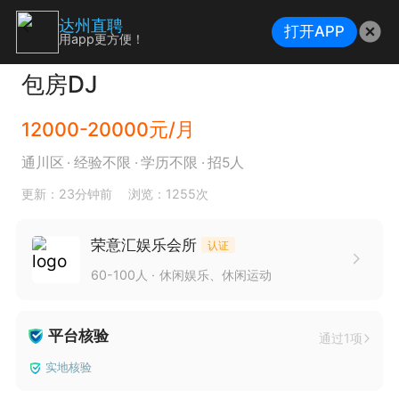
达州直聘
打开APP
用app更方便！
包房DJ
12000-20000元/月
通川区
经验不限
学历不限
招5人
更新：23分钟前
浏览：1255次
荣意汇娱乐会所
认证
60-100人
休闲娱乐、休闲运动
平台核验
通过1项
实地核验