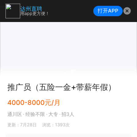
达州直聘
打开APP
用app更方便！
推广员（五险一金+带薪年假）
4000-8000元/月
通川区
经验不限
大专
招3人
更新：7月28日
浏览：1393次