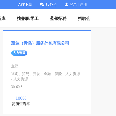
APP下载
服务号
登录
|
注册
历库
找兼职/零工
蓝领招聘
招聘会
蕴达（青岛）服务外包有限公司
人力资源
宣汉
咨询、贸易、开发、金融、保险、人力资源
- 人力资源
30-60人
100%
简历查看率