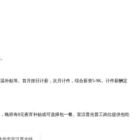
展。
温补贴等。首月按日计薪，次月计件，综合薪资5-9K。计件薪酬定
，晚班有8元夜宵补贴或可选择包一餐。宣汉普光普工岗位提供包吃
达州市宣汉普光镇