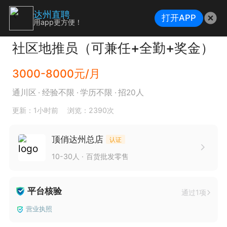
达州直聘
打开APP
用app更方便！
社区地推员（可兼任+全勤+奖金）
3000-8000元/月
通川区
经验不限
学历不限
招20人
更新：1小时前
浏览：2390次
顶俏达州总店
认证
10-30人
百货批发零售
平台核验
通过1项
营业执照