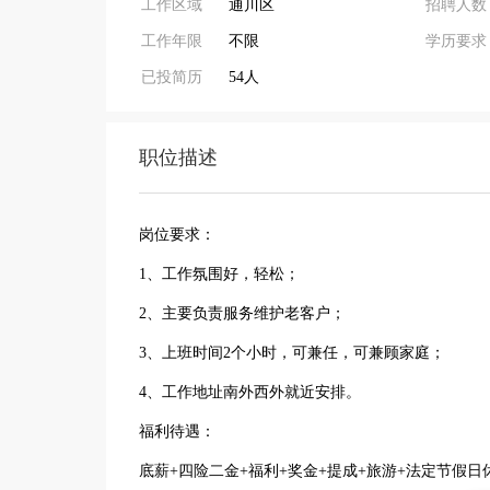
工作区域
通川区
招聘人数
工作年限
不限
学历要求
已投简历
54人
职位描述
岗位要求：
1、工作氛围好，轻松；
2、主要负责服务维护老客户；
3、上班时间2个小时，可兼任，可兼顾家庭；
4、工作地址南外西外就近安排。
福利待遇：
底薪+四险二金+福利+奖金+提成+旅游+法定节假日