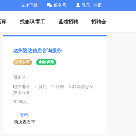
APP下载
服务号
登录
|
注册
历库
找兼职/零工
蓝领招聘
招聘会
达州隆达信息咨询服务
企业认证
金融/保险
通川区
电信邮政、计算机、互联网 - 互联网信息及
技术服务
30-60人
99%
简历查看率