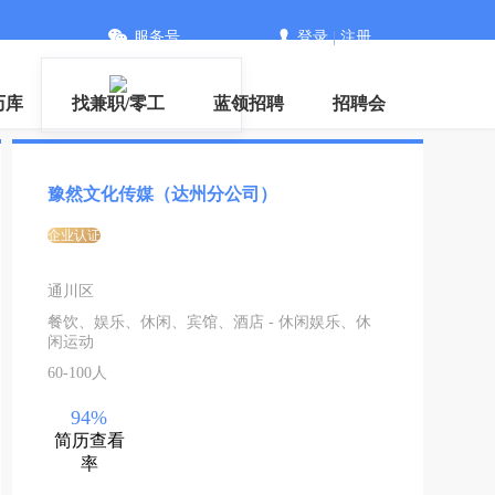
服务号
登录
|
注册
下载
历库
找兼职/零工
蓝领招聘
招聘会
豫然文化传媒（达州分公司）
企业认证
通川区
餐饮、娱乐、休闲、宾馆、酒店 - 休闲娱乐、休
闲运动
60-100人
94%
简历查看
率