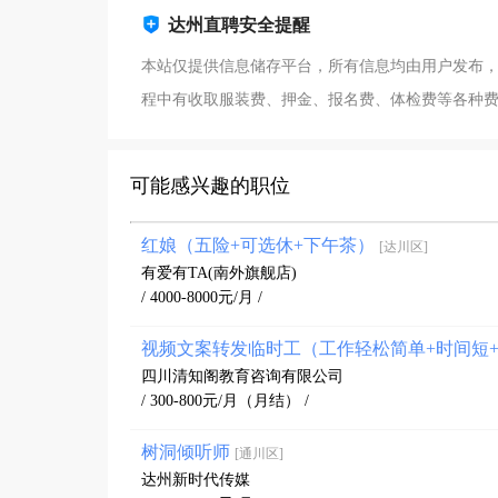
达州直聘安全提醒
本站仅提供信息储存平台，所有信息均由用户发布
程中有收取服装费、押金、报名费、体检费等各种
可能感兴趣的职位
红娘（五险+可选休+下午茶）
[达川区]
有爱有TA(南外旗舰店)
/ 4000-8000元/月 /
视频文案转发临时工（工作轻松简单+时间短
四川清知阁教育咨询有限公司
/ 300-800元/月（月结） /
树洞倾听师
[通川区]
达州新时代传媒