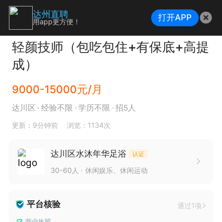
达州直聘
打开APP
用app更方便！
轻颜技师（包吃包住+有保底+高提
成）
9000-15000元/月
达川区
经验不限
学历不限
招5人
更新：9分钟前
浏览：1134次
达川区水沐年华足浴
认证
30-60人
休闲娱乐、休闲运动
平台核验
通过1项
营业执照