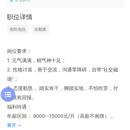
职位详情
包吃包住
全勤奖
岗位要求：

1. 元气满满，精气神十足；

2. 性格讨喜，善于交流，沟通零障碍，自带“社交磁
场”；

3. 态度勤恳， 踏实肯干，脚踏实地，不怕吃苦，付
出就有回报。

福利待遇：

年薪区间： 9000--15000元/月（高薪不画饼）

展开
硬核福利： 包吃包住，一日三餐营养搭配，宿舍拎包