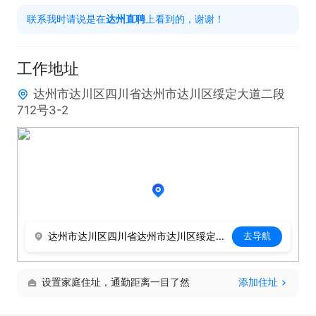
入住，生活成本全免

联系我时请说是在
达州直聘
上看到的，谢谢！
零基础也能闯天下！ 门店提供免费专业培训，从手法
到服务，从话术到心态，老师手把手教你，快速变身
工作地址
行业行家
达州市达川区四川省达州市达川区绥定大道二段
712号3-2
达州市达川区四川省达州市达川区绥定大道二段712号3-2
去导航
设置家庭住址，通勤距离一目了然
添加住址