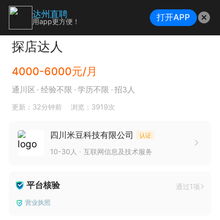
达州直聘
打开APP
用app更方便！
探店达人
4000-6000元/月
通川区
经验不限
学历不限
招3人
更新：32分钟前
浏览：3919次
四川米豆科技有限公司
认证
10-30人
互联网信息及技术服务
平台核验
通过1项
营业执照