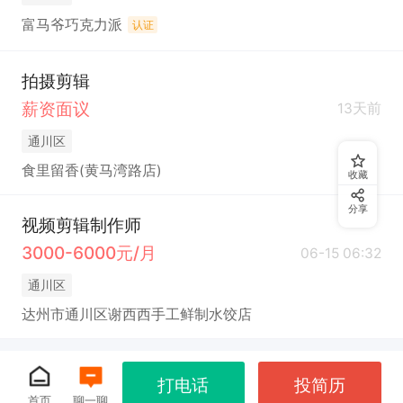
富马爷巧克力派
认证
拍摄剪辑
薪资面议
13天前
通川区
食里留香(黄马湾路店)
收藏
分享
视频剪辑制作师
3000-6000元/月
06-15 06:32
通川区
达州市通川区谢西西手工鲜制水饺店
打电话
投简历
首页
聊一聊