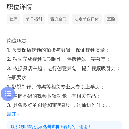
职位详情
社保
节日福利
晋升空间
法定节假日休
五险
岗位职责：

1. 负责探店视频的拍摄与剪辑，保证视频质量；

2. 独立完成视频后期制作，包括特效、字幕等；

3. 依据探店主题，进行创意策划，提升视频吸引力；

任职要求：

1. 影视制作、传媒等相关专业大专以上学历；

2. 掌握基础的视频剪辑功能，有相关作品；

3. 具备良好的创意和审美能力，沟通协作佳；

展开
4. 有探店视频剪辑经验者优先；
联系我时请说是在
达州直聘
上看到的，谢谢！