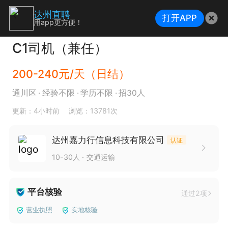
达州直聘
打开APP
用app更方便！
C1司机（兼任）
200-240元/天（日结）
通川区
经验不限
学历不限
招30人
更新：4小时前
浏览：13781次
达州嘉力行信息科技有限公司
认证
10-30人
交通运输
平台核验
通过2项
营业执照
实地核验