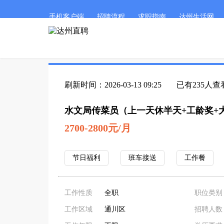
手机客户端
招聘流程
求职指南
达州生活网
刷新时间：2026-03-13 09:25
已有235人查
水文局传菜员（上一天休半天+工龄奖+
2700-2800元/月
节日福利
班车接送
工作餐
工作性质
全职
职位类别
工作区域
通川区
招聘人数