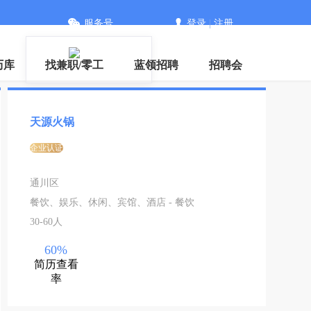
服务号
登录
|
注册
下载
历库
找兼职/零工
蓝领招聘
招聘会
天源火锅
企业认证
通川区
餐饮、娱乐、休闲、宾馆、酒店 - 餐饮
30-60人
60%
简历查看
率