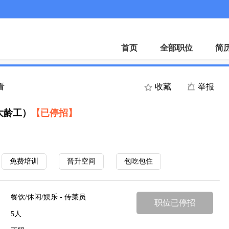
APP
首页
全部职位
简
看
收藏
举报
大龄工）
【已停招】
免费培训
晋升空间
包吃包住
餐饮/休闲/娱乐 - 传菜员
职位已停招
5人