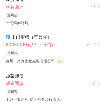
薪资面议
8天前
通川区
一元鲜肉烧烤
上门厨师（可兼任）
兼
800-1000元/天（日结）
9小时前
达川区
达州市净爽家政服务有限公司
认证
炒菜师傅
薪资面议
15天前
通川区
丁妈手撕烤免(徐公祠巷步行街店）