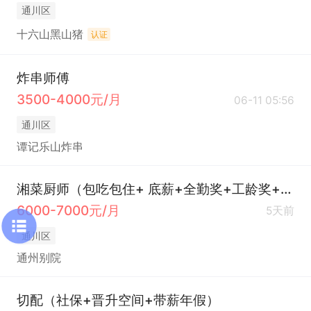
通川区
十六山黑山猪
认证
炸串师傅
3500-4000元/月
06-11 05:56
通川区
谭记乐山炸串
湘菜厨师（包吃包住+ 底薪+全勤奖+工龄奖+绩效奖）
6000-7000元/月
5天前
通川区
通州别院
切配（社保+晋升空间+带薪年假）