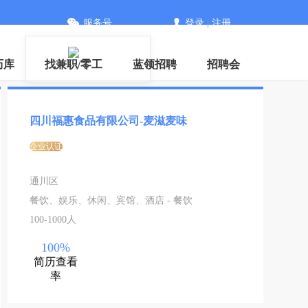
服务号
登录
|
注册
下载
历库
找兼职/零工
蓝领招聘
招聘会
四川福惠食品有限公司-麦滋麦味
企业认证
通川区
餐饮、娱乐、休闲、宾馆、酒店 - 餐饮
100-1000人
100%
简历查看
率