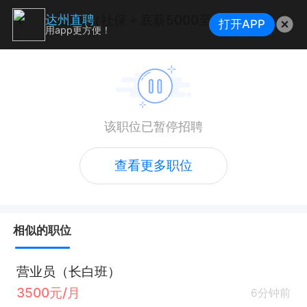
店员（社保＋底薪5000至8000+需要熟手）
达州直聘
打开APP
用app更方便！
该职位已暂停招聘
查看更多职位
相似的职位
营业员（长白班）
3500元/月
6分钟前