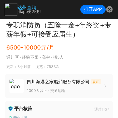
达州直聘
打开APP
用app更方便！
专职消防员（五险一金+年终奖+带
薪年假+可接受应届生）
6500-10000元/月
通川区
经验不限
高中
招5人
更新：3小时前
浏览：7583次
四川海港之家船舶服务有限公司
认证
1000人以上
交通运输
平台核验
通过1项
营业执照