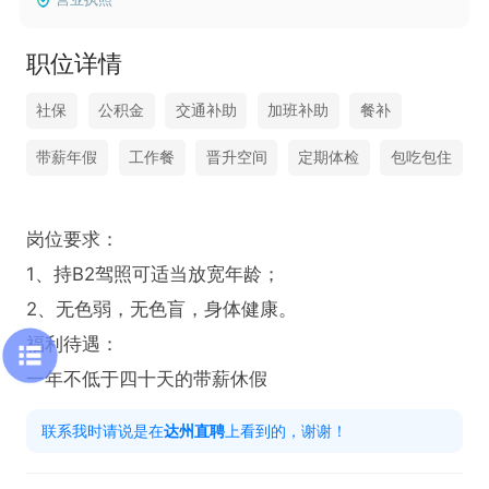
职位详情
社保
公积金
交通补助
加班补助
餐补
带薪年假
工作餐
晋升空间
定期体检
包吃包住
岗位要求：

1、持B2驾照可适当放宽年龄；

2、无色弱，无色盲，身体健康。

福利待遇：

一年不低于四十天的带薪休假
联系我时请说是在
达州直聘
上看到的，谢谢！