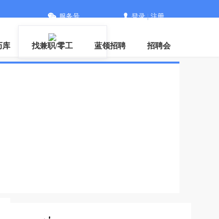
服务号
登录
|
注册
下载
历库
找兼职/零工
蓝领招聘
招聘会