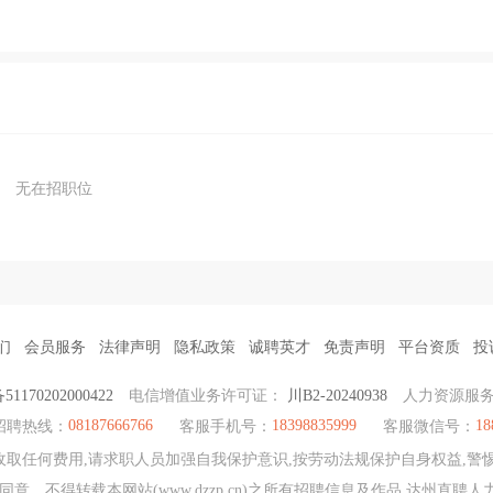
无在招职位
们
会员服务
法律声明
隐私政策
诚聘英才
免责声明
平台资质
投
170202000422
电信增值业务许可证：
川B2-20240938
人力资源服
08187666766
18398835999
18
招聘热线：
客服手机号：
客服微信号：
取任何费用,请求职人员加强自我保护意识,按劳动法规保护自身权益,警惕
意，不得转载本网站(www.dzzp.cn)之所有招聘信息及作品 达州直聘