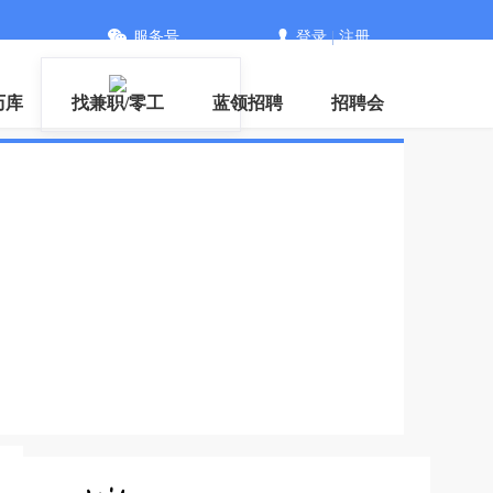
服务号
登录
|
注册
下载
历库
找兼职/零工
蓝领招聘
招聘会