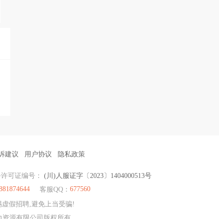
诉建议
用户协议
隐私政策
务许可证编号：
(川)人服证字〔2023〕1404000513号
881874644
677560
客服QQ：
虚假招聘,避免上当受骗!
人力资源有限公司版权所有