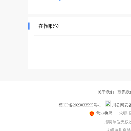
在招职位
关于我们
联系我
蜀ICP备2023033595号-1
川公网安备51
营业执照
求职·
招聘单位无权收
未经达州直聘同