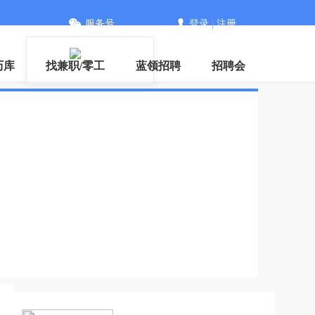
服务号
登录
|
注册
下载
历库
找兼职/零工
蓝领招聘
招聘会