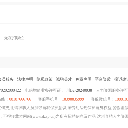
无在招职位
会员服务
法律声明
隐私政策
诚聘英才
免责声明
平台资质
投诉建
202000422
电信增值业务许可证：
川B2-20240938
人力资源服务许
热线：
08187666766
客服手机号：
18398835999
客服微信号：
188818
何费用,请求职人员加强自我保护意识,按劳动法规保护自身权益,警惕虚假
不得转载本网站(www.dzzp.cn)之所有招聘信息及作品 达州直聘人力