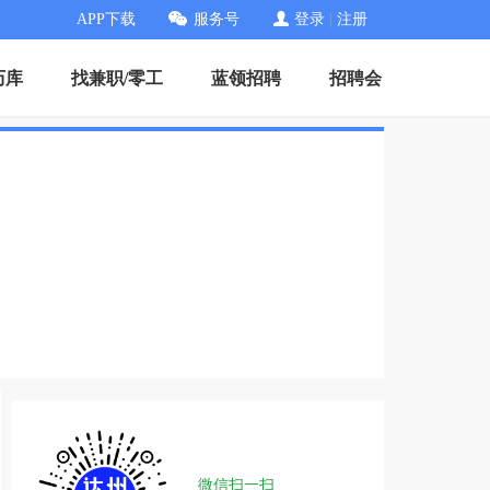
APP下载
服务号
登录
|
注册
历库
找兼职/零工
蓝领招聘
招聘会
微信扫一扫