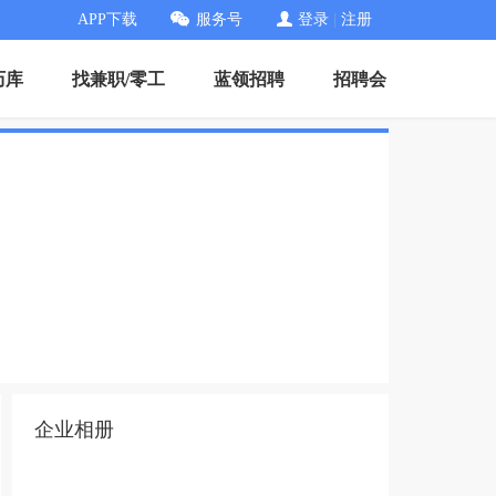
APP下载
服务号
登录
|
注册
历库
找兼职/零工
蓝领招聘
招聘会
企业相册