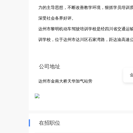
力的主导思想，不断改善教学环境，狠抓学员培训
深受社会各界好评。

达州市黎明机动车驾驶培训学校是经四川省交通运
训学校，位于达州市达川区石家湾路，距达渝高速公
善，教学设备齐全，学校注重发展，本着以“培养合
取理论与实践相结合的教学方法，积极推行“四会”
公司地址
目前，该校教职工超过30人，其中管理人员5人，理
达州市金南大桥天华加气站旁
善了驾校的教学条件。根据教学大纲的总体要求，学
业的训练路面，同时购置了模拟驾驶器、电教化设备
我校拥有丰富的汽车驾驶培训经历，集聚了宝贵实践
学校拥有一支经验丰富，纪律严明的教职工队伍，全
在招职位
本校常年招收c1c2学员。