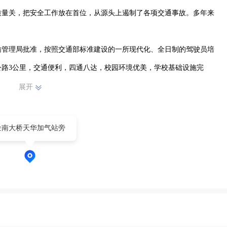
质量关，把安全工作放在首位，从源头上遏制了各项交通事故。多年来
输管理局批准，按照交通部标准建设的一所现代化、全日制的驾驶员培
路3公里，交通便利，四通八达，校园环境优美，学校基础设施完
格人才，服务于社会”的办学理念，运用科学管理，文明廉洁教学，采
展开
教练员标准（会讲解、会示范、会纠正动作、会做思想工作）。

论教练员2人，业务员1人，操作教练员22人，教学用车20台，极大改
金南大桥天华加气站旁
校斥巨资修建了10600平方米左右的训练场地、培训科目齐全，有专
、汽车驾驶IC卡计时培训系统等，

经验，各项教学设施设备完善，教学车辆齐全。 

部教练员均持有交通管理部门的教练员证上岗执教。
