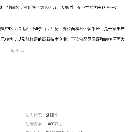
渠县工业园区，注册资金为1000万元人民币，企业性质为有限责任公
中区，占地面积50余亩，厂房、办公面积3000多平米，是一家集技
显示模块，以及触摸屏的高新技术企业。下设液晶显示屏和触摸屏两大
显示屏和触摸屏的能力。

展开
一批在行业有多年丰富经验的高素质专业人才，具有强大的研发和生产
发和生产。

耗低等特点，广泛应用于通讯产品、家用电器、仪器仪表、工控设备、


法人代表：
潘建平
注册资本：
1000万元