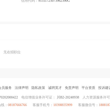
信用代码：
91511725073962390G
无在招职位
会员服务
法律声明
隐私政策
诚聘英才
免责声明
平台资质
投诉建
202000422
电信增值业务许可证：
川B2-20240938
人力资源服务许
热线：
08187666766
客服手机号：
18398835999
客服微信号：
188818