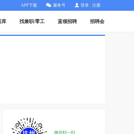
APP下载
服务号
登录
|
注册
历库
找兼职/零工
蓝领招聘
招聘会
微信扫一扫