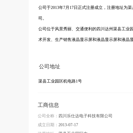
公司于2013年7月17日正式注册成立，注册地址为
司。

公司位于风景秀丽、交通便利的四川达州渠县工业园集
术开发、生产销售液晶显示屏和液晶显示屏和液晶
事业部，具备年生产200万对（“14*16”导电玻璃）
       公司通过ISO16949质量管理体系，产品经SGS检测合格、符合 ROHS环保标准，可保障出口欧盟产品环保要求。且拥
公司地址
有全套先进的自动生产线和高精度生产设备，拥有
渠县工业园区机电路1号
能力，能够完全按照客户的要求对产品进行设计及研
公司产品拥有对比度好、响应速度快、视角宽、功
车载音响等需要显示对接的领域，使生活更加方便。
工商信息
为地方经济做出杰出贡献。

公司全称：
四川乐仕达电子科技有限公司
成立日期：
2013-07-17